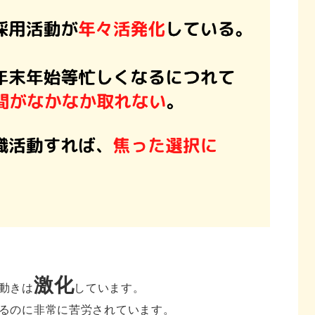
激化
動きは
しています。
るのに非常に苦労されています。