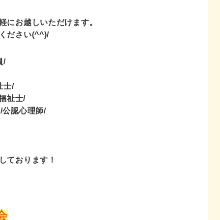
軽にお越しいただけます。
さい(^^)/
/
士/
福祉士/
T/公認心理師/
しております！
会