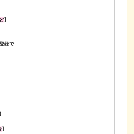
ど
】
ご登録で
】
分
】