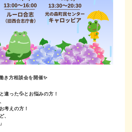
働き方相談会を開催✨
と違った💦とお悩みの方！
、
お考えの方！
ど、
」