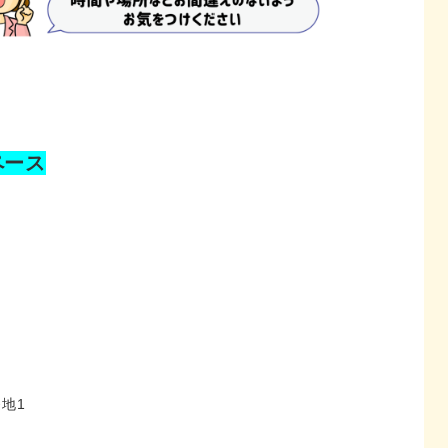
ペース
地1