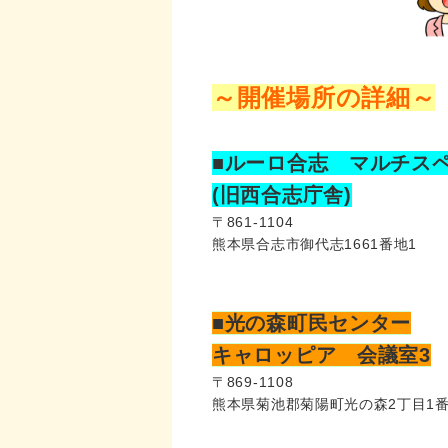
～開催場所の詳細～
■ルーロ合志 マルチス
(旧西合志庁舎)
〒861-1104
熊本県合志市御代志1661番地1
■光の森町民センター
キャロッピア 会議室3
〒869-1108
熊本県菊池郡菊陽町光の森2丁目1番