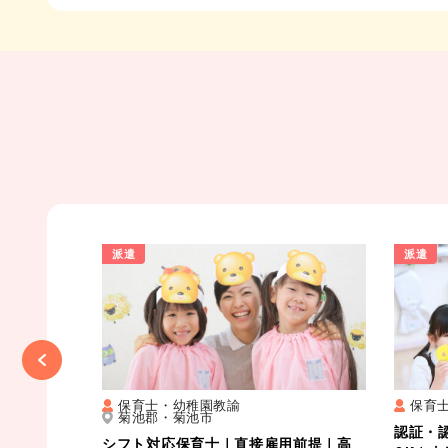
派遣
派遣
Previous
本市東区
保育士・幼稚園教諭
保育
菊池郡・菊池市
｜病院併設
認証・
シフト対応保育士｜直接雇用前提｜高