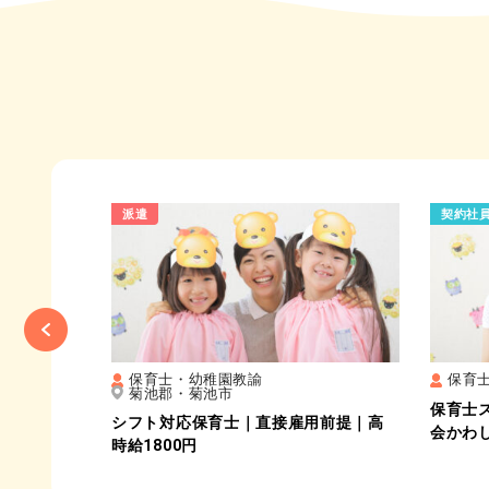
派遣
契約社
Previous
保育士・幼稚園教諭
保育
菊池郡・菊池市
保育士
み｜高時給
シフト対応保育士｜直接雇用前提｜高
会かわ
時給1800円