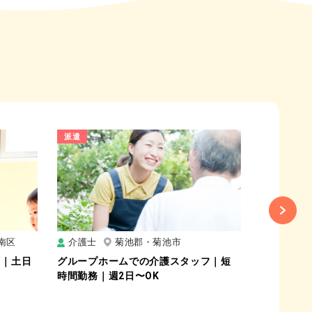
派遣
派遣
Next
南区
介護士
菊池郡・菊池市
保育士・
円｜土日
グループホームでの介護スタッフ｜短
認証・認可
時間勤務｜週2日〜OK
務OK｜土