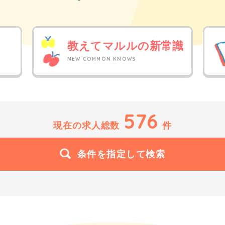
日
教えてマルルの新常識
NEW COMMON KNOWS
576
現在の求人総数
件
条件を指定して検索