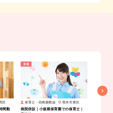
派遣
派遣
Next
西区
保育士・幼稚園教諭
熊本市東区
保育士・
時間勤
病院併設｜小規模保育園での保育士｜
認定こども