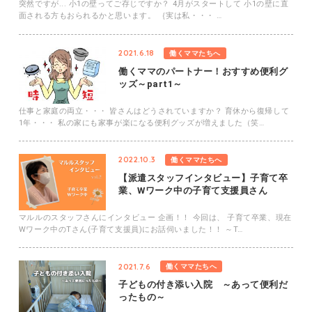
突然ですが... 小1の壁ってご存じですか？ 4月がスタートして 小1の壁に直
面される方もおられるかと思います。 ｛実は私・・・ …
2021.6.18
働くママたちへ
働くママのパートナー！おすすめ便利グ
ッズ～part1～
仕事と家庭の両立・・・ 皆さんはどうされていますか？ 育休から復帰して
1年・・・ 私の家にも家事が楽になる便利グッズが増えました（笑…
2022.10.3
働くママたちへ
【派遣スタッフインタビュー】子育て卒
業、Wワーク中の子育て支援員さん
マルルのスタッフさんにインタビュー 企画！！ 今回は、 子育て卒業、現在
Wワーク中のTさん(子育て支援員)にお話伺いました！！ ～T…
2021.7.6
働くママたちへ
子どもの付き添い入院 ～あって便利だ
ったもの～