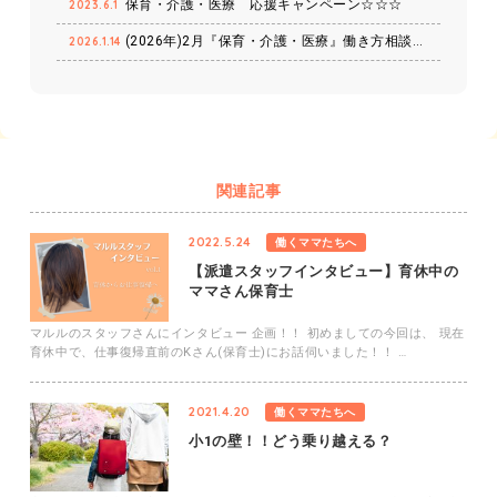
保育・介護・医療 応援キャンペーン☆☆☆
2023.6.1
(2026年)2月『保育・介護・医療』働き方相談会【特典・プレ…
2026.1.14
関連記事
2022.5.24
働くママたちへ
【派遣スタッフインタビュー】育休中の
ママさん保育士
マルルのスタッフさんにインタビュー 企画！！ 初めましての今回は、 現在
育休中で、仕事復帰直前のKさん(保育士)にお話伺いました！！ …
2021.4.20
働くママたちへ
小1の壁！！どう乗り越える？