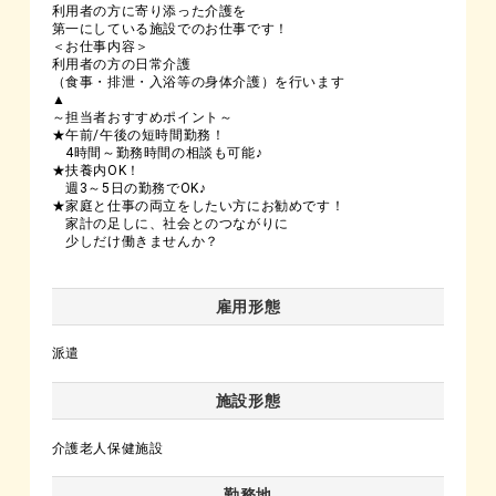
利用者の方に寄り添った介護を
第一にしている施設でのお仕事です！
＜お仕事内容＞
利用者の方の日常介護
（食事・排泄・入浴等の身体介護）を行います
▲
～担当者おすすめポイント～
★午前/午後の短時間勤務！
4時間～勤務時間の相談も可能♪
★扶養内OK！
週3～5日の勤務でOK♪
★家庭と仕事の両立をしたい方にお勧めです！
家計の足しに、社会とのつながりに
少しだけ働きませんか？
雇用形態
派遣
施設形態
介護老人保健施設
勤務地