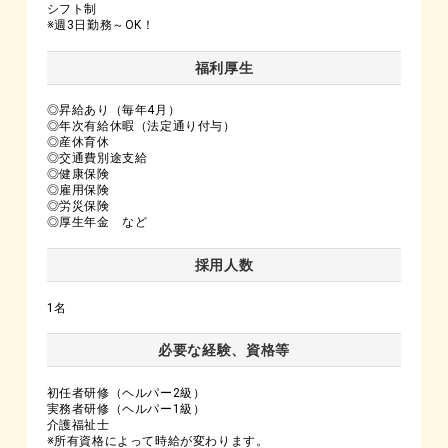
シフト制
※週3日勤務～OK！
福利厚生
◎昇給あり（毎年4月）
◎年次有給休暇（法定通り付与）
◎産休育休
◎交通費別途支給
◎健康保険
◎雇用保険
◎労災保険
◎厚生年金 など
採用人数
1名
必要な経験、資格等
初任者研修（ヘルパー2級）
実務者研修（ヘルパー1級）
介護福祉士
※所有資格によって時給が変わります。