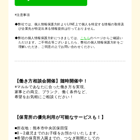
※注意事項
◆弊社では、個人情報保護方針よりLINE上で個人を特定する情報の取得及
び企業先が特定出来る情報提供は行っておりません。
◆弊社の個人情報保護方針につきましては、
こちら
のページからご確認い
ただけます。ご不明点等ございましたら、弊社の個人情報保護方針をご
理解いただき、ご同意の上でお問い合わせください。
【働き方相談会開催】随時開催中！
※マルルであなたに合った働き方を実現、
家事との両立、ブランク、働く条件など、
希望をお気軽にご相談ください！
【保育所の優先利用が可能なサービスも！】
■所在地：熊本市中央区保田窪
■0～2歳児までのお子様をお預かりいたします。
■希望の保育所入園までの、つなぎ期間としての