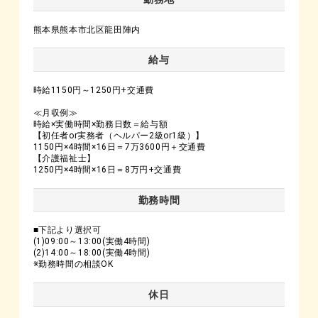
熊本県熊本市北区龍田陣内
給与
時給1150円～1250円+交通費
≪月収例≫
時給×実働時間×勤務日数＝給与額
【初任者or実務者（ヘルパー2級or1級）】
1150円×4時間×16日＝7万3600円＋交通費
【介護福祉士】
1250円×4時間×16日＝8万円+交通費
勤務時間
■下記より選択可
(1)09:00～13:00(実働4時間)
(2)14:00～18:00(実働4時間)
※勤務時間の相談OK
休日