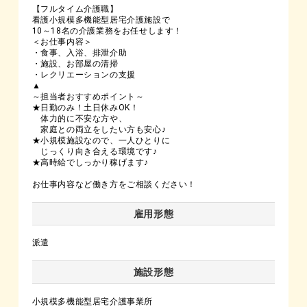
【フルタイム介護職】
看護小規模多機能型居宅介護施設で
10～18名の介護業務をお任せします！
＜お仕事内容＞
・食事、入浴、排泄介助
・施設、お部屋の清掃
・レクリエーションの支援
▲
～担当者おすすめポイント～
★日勤のみ！土日休みOK！
体力的に不安な方や、
家庭との両立をしたい方も安心♪
★小規模施設なので、一人ひとりに
じっくり向き合える環境です♪
★高時給でしっかり稼げます♪
お仕事内容など働き方をご相談ください！
雇用形態
派遣
施設形態
小規模多機能型居宅介護事業所