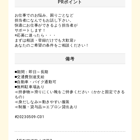
PRポイント
お仕事でのお悩み、困りごとなど
担当者になんでもお話し下さい。
快適にお仕事ができるよう担当者が
サポートします！
※応募に迷ったら・・・
まずは相談・登録だけでも大歓迎♪
あなたのご希望の条件をご相談ください！
備考
■期間：即日～長期
■交通費別途支給
■自動車・バイク通勤可
■無料駐車場あり
≪持参物≫滑りにくい靴をご持参ください（かかと固定できる
もの）
≪身だしなみ≫動きやすい服装
≪制服・貸与品≫エプロン貸出あり
#20230509-C01