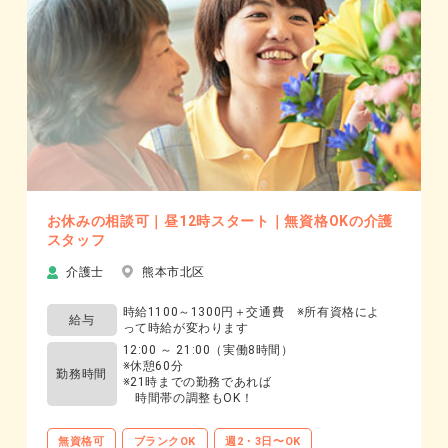
お休みの相談可｜昼12時スタート｜無資格OKの介護
スタッフ
介護士
熊本市北区
時給1100～1300円＋交通費 ※所有資格によ
給与
って時給が変わります
12:00 ～ 21:00（実働8時間）
※休憩60分
勤務時間
※21時までの勤務であれば
時間帯の調整もOK！
無資格可
ブランクOK
週2・3日〜OK