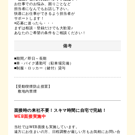
お仕事でのお悩み、困りごとなど
担当者になんでもお話し下さい。
快適にお仕事ができるよう担当者が
サポートします！
※応募に迷ったら・・・
まずは相談・登録だけでも大歓迎♪
あなたのご希望の条件をご相談ください！
備考
■期間／即日～長期
■車・バイク通勤可（駐車場完備）
■制服・ロッカー（鍵付）貸与
【受動喫煙防止措置】
敷地内禁煙
面接時の来社不要！スキマ時間に自宅で完結！
WEB面接実施中
当社ではWEB面接も実施しています。
遠方にお住まいの方、日程調整が厳しい方もお気軽にお問い合