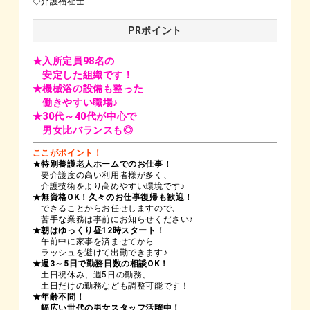
◇介護福祉士
PRポイント
★入所定員98名の
安定した組織です！
★機械浴の設備も整った
働きやすい職場♪
★30代～40代が中心で
男女比バランスも◎
ここがポイント！
★特別養護老人ホームでのお仕事！
要介護度の高い利用者様が多く、
介護技術をより高めやすい環境です♪
★無資格OK！久々のお仕事復帰も歓迎！
できることからお任せしますので、
苦手な業務は事前にお知らせください♪
★朝はゆっくり昼12時スタート！
午前中に家事を済ませてから
ラッシュを避けて出勤できます♪
★週3～5日で勤務日数の相談OK！
土日祝休み、週5日の勤務、
土日だけの勤務なども調整可能です！
★年齢不問！
幅広い世代の男女スタッフ活躍中！