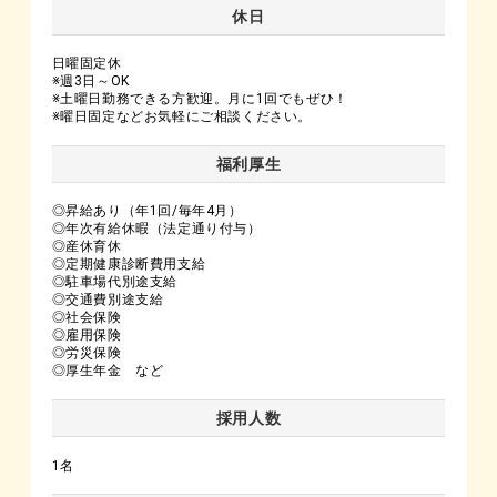
休日
日曜固定休
※週3日～OK
※土曜日勤務できる方歓迎。月に1回でもぜひ！
※曜日固定などお気軽にご相談ください。
福利厚生
◎昇給あり（年1回/毎年4月）
◎年次有給休暇（法定通り付与）
◎産休育休
◎定期健康診断費用支給
◎駐車場代別途支給
◎交通費別途支給
◎社会保険
◎雇用保険
◎労災保険
◎厚生年金 など
採用人数
1名