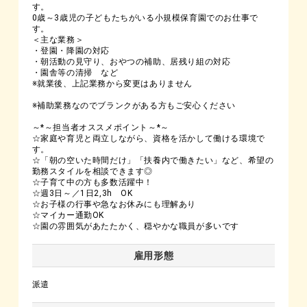
す。
0歳～3歳児の子どもたちがいる小規模保育園でのお仕事で
す。
＜主な業務＞
・登園・降園の対応
・朝活動の見守り、おやつの補助、居残り組の対応
・園舎等の清掃 など
※就業後、上記業務から変更はありません
※補助業務なのでブランクがある方もご安心ください
～*～担当者オススメポイント～*～
☆家庭や育児と両立しながら、資格を活かして働ける環境で
す。
☆「朝の空いた時間だけ」「扶養内で働きたい」など、希望の
勤務スタイルを相談できます◎
☆子育て中の方も多数活躍中！
☆週3日～／1日2,3h OK
☆お子様の行事や急なお休みにも理解あり
☆マイカー通勤OK
☆園の雰囲気があたたかく、穏やかな職員が多いです
雇用形態
派遣