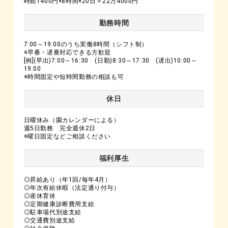
時給1400円×8時間×20日＝22万4000円
勤務時間
7:00～19:00のうち実働8時間（シフト制）
※早番・遅番対応できる方歓迎
[例](早出)7:00～16:30 (日勤)8:30～17:30 (遅出)10:00～
19:00
※時間固定や短時間勤務の相談も可
休日
日曜休み（園カレンダーによる）
週5日勤務 完全週休2日
※曜日固定などご相談ください
福利厚生
◎昇給あり（年1回/毎年4月）
◎年次有給休暇（法定通り付与）
◎産休育休
◎定期健康診断費用支給
◎駐車場代別途支給
◎交通費別途支給