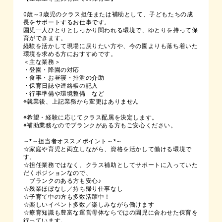
0歳～3歳児のクラス担任または補助として、子どもたちの成
長をサポートするお仕事です。
園児一人ひとりとしっかり関われる環境で、ゆとりを持って保
育ができます。
経験を活かして現場に戻りたい方や、今の園よりも落ち着いた
環境を求める方におすすめです。
＜主な業務＞
・登園・降園の対応
・食事・お昼寝・排泄の介助
・保育日誌や連絡帳の記入
・行事準備や環境整備 など
※就業後、上記業務から変更はありません
※希望・経験に応じてクラス配属を決定します。
※補助業務なのでブランクがある方もご安心ください。
～*～担当者オススメポイント～*～
☆家庭や育児と両立しながら、資格を活かして働ける環境で
す。
☆担任業務ではなく、クラス補助としてサポートに入っていた
だくポジションなので、
ブランクのある方も安心♪
☆残業ほぼなし／持ち帰り仕事なし
☆子育て中の方も多数活躍中！
☆楽しいイベント多数／楽しみながら働けます
☆療育知識も豊富な運営母体ならではの園児に合わせた保育を
行っています。