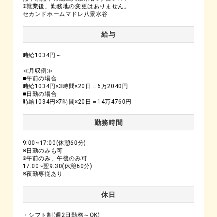
※就業後、勤務地の変更はありません。
セカンドホームマドレ八景水谷
給与
時給1034円～
≪月収例≫
■午前の場合
時給1034円×3時間×20日＝6万2040円
■日勤の場合
時給1034円×7時間×20日＝14万4760円
勤務時間
9:00~17:00(休憩60分)
※日勤のみも可
※午前のみ、午後のみ可
17:00~翌9:30(休憩60分)
※夜勤専従あり
休日
・シフト制(週2日勤務～OK)