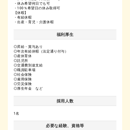
・休み希望何日でも可
・100％希望日の休み取得可
【休暇】
・有給休暇
・出産・育児・介護休暇
福利厚生
◎昇給・賞与あり
◎年次有給休暇（法定通り付与）
◎産休育休
◎託児所
◎交通費別途支給
◎職員駐車場
◎社会保険
◎雇用保険
◎労災保険
◎厚生年金 など
採用人数
1名
必要な経験、資格等