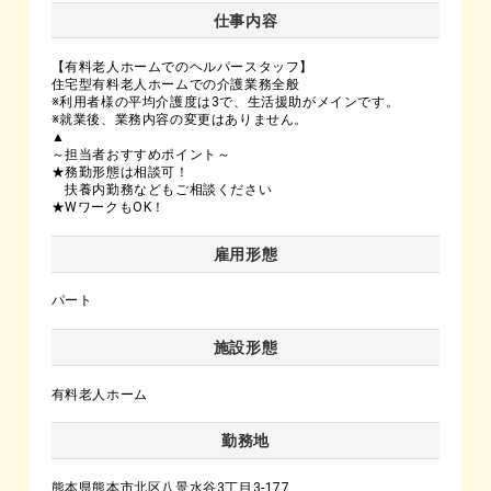
仕事内容
【有料老人ホームでのヘルパースタッフ】
住宅型有料老人ホームでの介護業務全般
※利用者様の平均介護度は3で、生活援助がメインです。
※就業後、業務内容の変更はありません。
▲
～担当者おすすめポイント～
★務勤形態は相談可！
扶養内勤務などもご相談ください
★WワークもOK！
雇用形態
パート
施設形態
有料老人ホーム
勤務地
熊本県熊本市北区八景水谷3丁目3-177