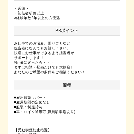
＜必須＞
・初任者研修以上
※経験年数3年以上の方優遇
PRポイント
お仕事でのお悩み、困りごとなど
担当者になんでもお話し下さい。
快適にお仕事ができるよう担当者が
サポートします！
※応募に迷ったら・・・
まずは相談・登録だけでも大歓迎♪
あなたのご希望の条件をご相談ください！
備考
■雇用形態：パート
■雇用期間の定めなし
■服装：制服貸与
■車・バイク通勤可(職員駐車場あり)
【受動喫煙防止措置】