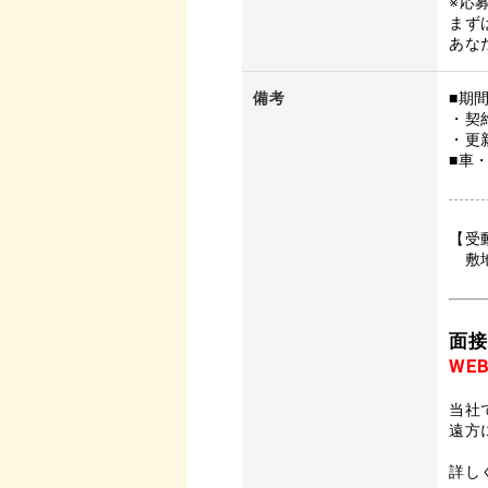
※応
まず
あな
備考
■期
・契
・更
■車
【受
敷地
面接
WE
当社
遠方
詳し