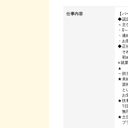
仕事内容
【パ
◆認
＜主
・0
・連
・お
◆正
それ
初め
※就
▲
～担
★未
資格
とい
お気
★扶
1日
無理
★土
プラ