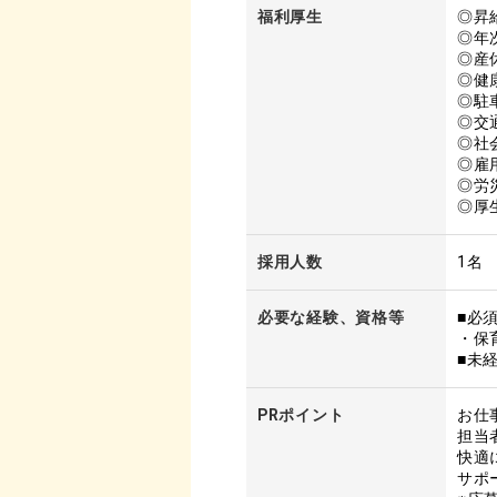
福利厚生
◎昇
◎年
◎産
◎健
◎駐
◎交
◎社
◎雇
◎労
◎厚
採用人数
1名
必要な経験、資格等
■必
・保
■未
PRポイント
お仕
担当
快適
サポ