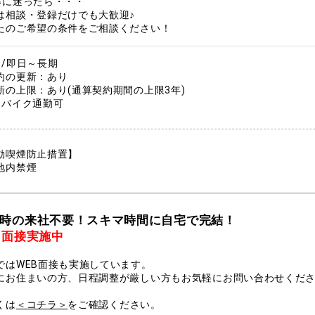
募に迷ったら・・・
は相談・登録だけでも大歓迎♪
たのご希望の条件をご相談ください！
間/即日～長期
約の更新：あり
新の上限：あり(通算契約期間の上限3年)
・バイク通勤可
動喫煙防止措置】
内禁煙
時の来社不要！スキマ時間に自宅で完結！
B面接実施中
ではWEB面接も実施しています。
にお住まいの方、日程調整が厳しい方もお気軽にお問い合わせくださ
くは
＜コチラ＞
をご確認ください。