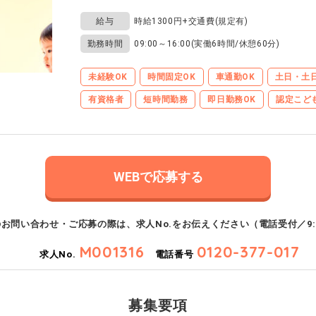
給与
時給1300円+交通費(規定有)
勤務時間
09:00～16:00(実働6時間/休憩60分)
未経験OK
時間固定OK
車通勤OK
土日・土
有資格者
短時間勤務
即日勤務OK
認定こど
WEBで応募する
のお問い合わせ・ご応募の際は、
求人No.をお伝えください
（電話受付／9:0
M001316
0120-377-017
求人No.
電話番号
募集要項