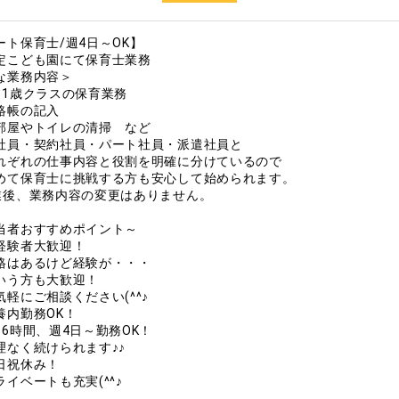
ート保育士/週4日～OK】
定こども園にて保育士業務
な業務内容＞
～1歳クラスの保育業務
絡帳の記入
部屋やトイレの清掃 など
社員・契約社員・パート社員・派遣社員と
ぞれの仕事内容と役割を明確に分けているので
て保育士に挑戦する方も安心して始められます。
業後、業務内容の変更はありません。
当者おすすめポイント～
経験者大歓迎！
はあるけど経験が・・・
う方も大歓迎！
軽にご相談ください(^^♪
養内勤務OK！
6時間、週4日～勤務OK！
なく続けられます♪♪
日祝休み！
イベートも充実(^^♪