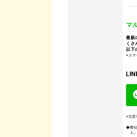
マ
最新
くさ
以下
※ス
L
※注意
◆弊
ん