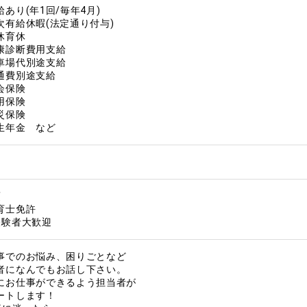
給あり(年1回/毎年4月)
次有給休暇(法定通り付与)
休育休
康診断費用支給
車場代別途支給
通費別途支給
会保険
用保険
災保険
生年金 など
須
育士免許
経験者大歓迎
事でのお悩み、困りごとなど
者になんでもお話し下さい。
にお仕事ができるよう担当者が
ートします！