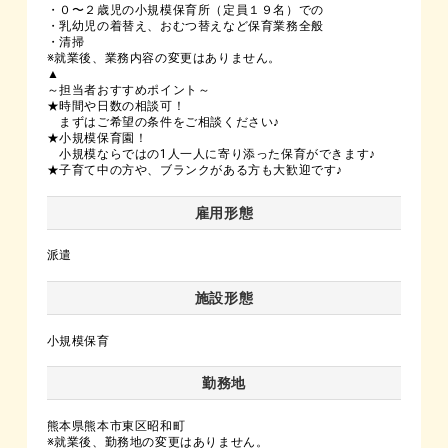
・０〜２歳児の小規模保育所（定員１９名）での
・乳幼児の着替え、おむつ替えなど保育業務全般
・清掃
※就業後、業務内容の変更はありません。
▲
～担当者おすすめポイント～
★時間や日数の相談可！
まずはご希望の条件をご相談ください♪
★小規模保育園！
小規模ならではの1人一人に寄り添った保育ができます♪
★子育て中の方や、ブランクがある方も大歓迎です♪
雇用形態
派遣
施設形態
小規模保育
勤務地
熊本県熊本市東区昭和町
※就業後、勤務地の変更はありません。