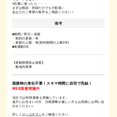
※応募に迷ったら・・・
まずは相談・登録だけでも大歓迎♪
あなたのご希望の条件をご相談ください！
備考
■期間／即日～長期
・契約の更新：有
・更新の上限：有(契約期間の上限3年)
■車通勤OK
【受動喫煙防止措置】
敷地内禁煙
面接時の来社不要！スキマ時間に自宅で完結！
WEB面接実施中
当社ではWEB面接も実施しています。
遠方にお住まいの方、日程調整が厳しい方もお気軽にお問い合
わせください♪
詳しくは
＜コチラ＞
をご確認ください。