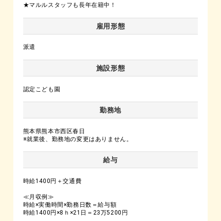
★マルルスタッフも長年在籍中！
雇用形態
派遣
施設形態
認定こども園
勤務地
熊本県熊本市西区春日
※就業後、勤務地の変更はありません。
給与
時給1400円＋交通費
≪月収例≫
時給×実働時間×勤務日数＝給与額
時給1400円×8ｈ×21日＝23万5200円