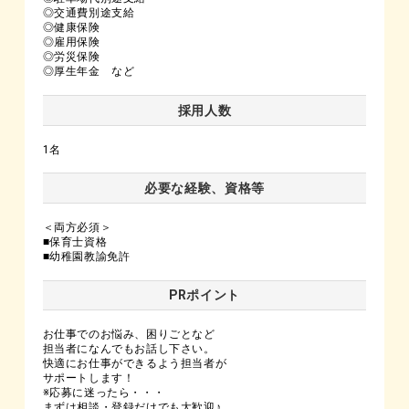
◎交通費別途支給
◎健康保険
◎雇用保険
◎労災保険
◎厚生年金 など
採用人数
1名
必要な経験、資格等
＜両方必須＞
■保育士資格
■幼稚園教諭免許
PRポイント
お仕事でのお悩み、困りごとなど
担当者になんでもお話し下さい。
快適にお仕事ができるよう担当者が
サポートします！
※応募に迷ったら・・・
まずは相談・登録だけでも大歓迎♪