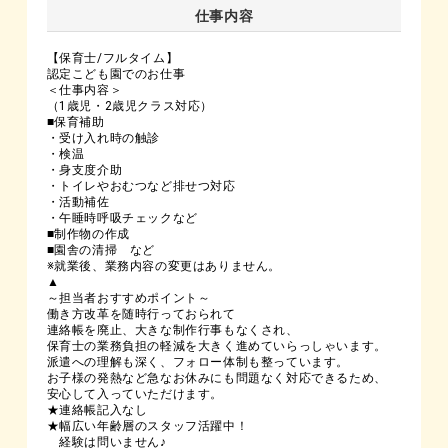
仕事内容
【保育士/フルタイム】
認定こども園でのお仕事
＜仕事内容＞
（1歳児・2歳児クラス対応）
■保育補助
・受け入れ時の触診
・検温
・身支度介助
・トイレやおむつなど排せつ対応
・活動補佐
・午睡時呼吸チェックなど
■制作物の作成
■園舎の清掃 など
※就業後、業務内容の変更はありません。
▲
～担当者おすすめポイント～
働き方改革を随時行っておられて
連絡帳を廃止、大きな制作行事もなくされ、
保育士の業務負担の軽減を大きく進めていらっしゃいます。
派遣への理解も深く、フォロー体制も整っています。
お子様の発熱など急なお休みにも問題なく対応できるため、
安心して入っていただけます。
★連絡帳記入なし
★幅広い年齢層のスタッフ活躍中！
経験は問いません♪