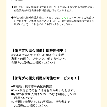
◆弊社では、個人情報保護方針よりLINE上で個人を特定する情報の取得及
び企業先が特定出来る情報提供は行っておりません。
◆弊社の個人情報保護方針につきましては、
こちら
のページからご確認い
ただけます。ご不明点等ございましたら、弊社の個人情報保護方針をご
理解いただき、ご同意の上でお問い合わせください。
【働き方相談会開催】随時開催中！
※マルルであなたに合った働き方を実現、
家事との両立、ブランク、働く条件など、
希望をお気軽にご相談ください！
【保育所の優先利用が可能なサービスも！】
■所在地：熊本市中央区保田窪
■0～2歳児までのお子様をお預かりいたします。
■希望の保育所入園までの、つなぎ期間としての
利用もOKです。
※ご利用を希望されるお客様は、担当者まで
お気軽にご相談ください。