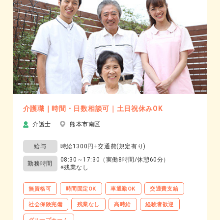
介護職｜時間・日数相談可｜土日祝休みOK
介護士
熊本市南区
給与
時給1300円+交通費(規定有り)
08:30～17:30（実働8時間/休憩60分）
勤務時間
※残業なし
無資格可
時間固定OK
車通勤OK
交通費支給
社会保険完備
残業なし
高時給
経験者歓迎