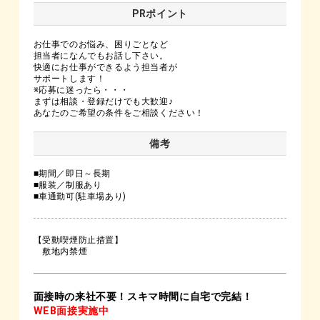
PRポイント
お仕事でのお悩み、困りごとなど
担当者になんでもお話し下さい。
快適にお仕事ができるよう担当者が
サポートします！
※応募に迷ったら・・・
まずは相談・登録だけでも大歓迎♪
あなたのご希望の条件をご相談ください！
備考
■期間／即日～長期
■服装／制服あり
■車通勤可(駐車場あり)
【受動喫煙防止措置】
敷地内禁煙
面接時の来社不要！スキマ時間に自宅で完結！
WEB面接実施中