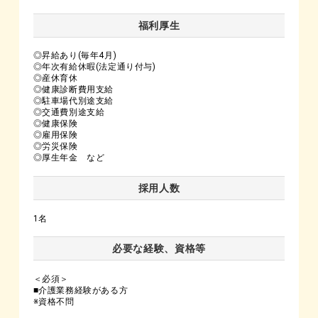
福利厚生
◎昇給あり(毎年4月)
◎年次有給休暇(法定通り付与)
◎産休育休
◎健康診断費用支給
◎駐車場代別途支給
◎交通費別途支給
◎健康保険
◎雇用保険
◎労災保険
◎厚生年金 など
採用人数
1名
必要な経験、資格等
＜必須＞
■介護業務経験がある方
※資格不問