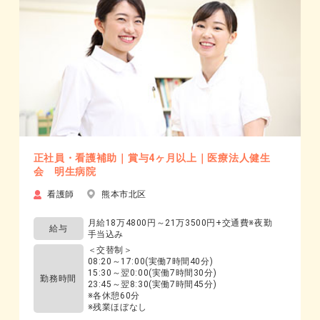
正社員・看護補助｜賞与4ヶ月以上｜医療法人健生
会 明生病院
看護師
熊本市北区
月給18万4800円～21万3500円+交通費※夜勤
給与
手当込み
＜交替制＞
08:20～17:00(実働7時間40分)
15:30～翌0:00(実働7時間30分)
勤務時間
23:45～翌8:30(実働7時間45分)
※各休憩60分
※残業ほぼなし