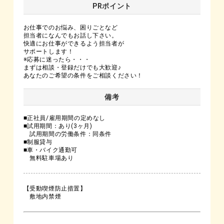
PRポイント
お仕事でのお悩み、困りごとなど
担当者になんでもお話し下さい。
快適にお仕事ができるよう担当者が
サポートします！
※応募に迷ったら・・・
まずは相談・登録だけでも大歓迎♪
あなたのご希望の条件をご相談ください！
備考
■正社員/雇用期間の定めなし
■試用期間：あり(3ヶ月)
試用期間の労働条件：同条件
■制服貸与
■車・バイク通勤可
無料駐車場あり
【受動喫煙防止措置】
敷地内禁煙