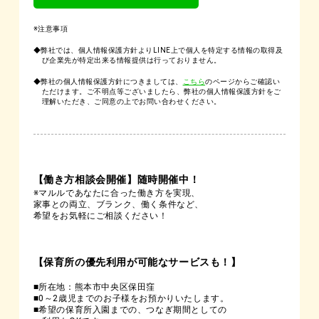
※注意事項
◆弊社では、個人情報保護方針よりLINE上で個人を特定する情報の取得及
び企業先が特定出来る情報提供は行っておりません。
◆弊社の個人情報保護方針につきましては、
こちら
のページからご確認い
ただけます。ご不明点等ございましたら、弊社の個人情報保護方針をご
理解いただき、ご同意の上でお問い合わせください。
【働き方相談会開催】随時開催中！
※マルルであなたに合った働き方を実現、
家事との両立、ブランク、働く条件など、
希望をお気軽にご相談ください！
【保育所の優先利用が可能なサービスも！】
■所在地：熊本市中央区保田窪
■0～2歳児までのお子様をお預かりいたします。
■希望の保育所入園までの、つなぎ期間としての