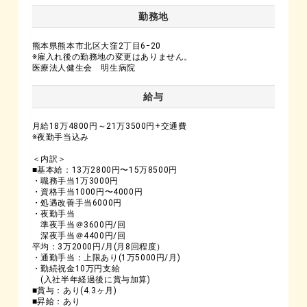
勤務地
熊本県熊本市北区大窪2丁目6ｰ20
※雇入れ後の勤務地の変更はありません。
医療法人健生会 明生病院
給与
月給18万4800円～21万3500円+交通費
※夜勤手当込み
＜内訳＞
■基本給：13万2800円〜15万8500円
・職務手当1万3000円
・資格手当1000円〜4000円
・処遇改善手当6000円
・夜勤手当
準夜手当＠3600円/回
深夜手当＠4400円/回
平均：3万2000円/月(月8回程度）
・通勤手当：上限あり(1万5000円/月)
・勤続祝金10万円支給
(入社半年経過後に賞与加算)
■賞与：あり(4.3ヶ月)
■昇給：あり