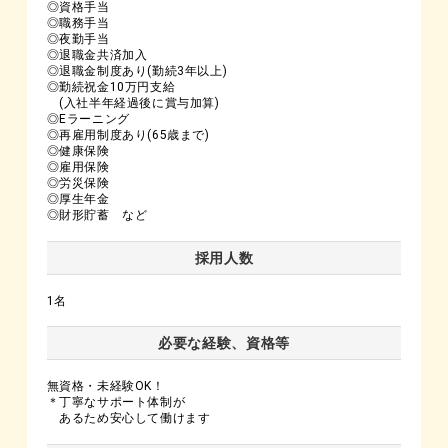
◎資格手当
◎職務手当
◎夜勤手当
◎退職金共済加入
◎退職金制度あり(勤続3年以上)
◎勤続祝金10万円支給
(入社半年経過後に賞与加算)
◎Eラーニング
◎再雇用制度あり(65歳まで)
◎健康保険
◎雇用保険
◎労災保険
◎厚生年金
◎財形貯蓄 など
採用人数
1名
必要な経験、資格等
無資格・未経験OK！
＊丁寧なサポート体制が
あるため安心して働けます​