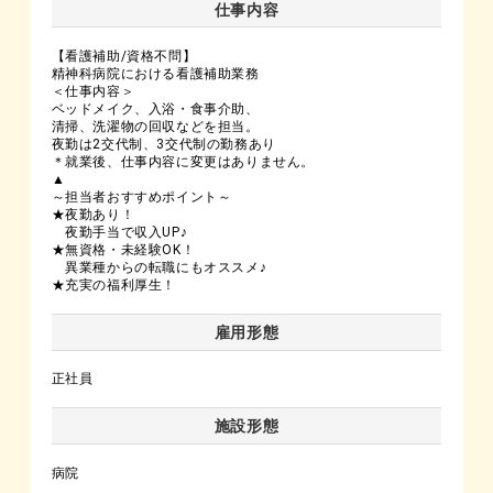
仕事内容
【看護補助/資格不問】
精神科病院における看護補助業務
＜仕事内容＞
ベッドメイク、入浴・食事介助、
清掃、洗濯物の回収などを担当。
夜勤は2交代制、3交代制の勤務あり
＊就業後、仕事内容に変更はありません。
▲
～担当者おすすめポイント～
★夜勤あり！
夜勤手当で収入UP♪
★無資格・未経験OK！
異業種からの転職にもオススメ♪
★充実の福利厚生！
雇用形態
正社員
施設形態
病院