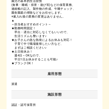
園児の基本的生活習慣
(食事・睡眠・排泄・遊び等)などの保育業務、
連絡帳の記入、製作物の作成、午睡チェック、
園舎園庭の掃除などをお任せします。
※雇入れ後の業務の変更はありません。
▲
～担当者おすすめポイント～
★勤務時間固定！
早出・遅出に対応しなくてもいいので、
生活リズムも整います♪
★お子さんの急な熱発によるお休みも対応！
子育て中で職場復帰したい方など、
まずはご相談ください♪
★土日祝休み！
週4日～OKなので、
平日1日お休みすることも可能♪
★ブランクOK！
雇用形態
派遣
施設形態
認証・認可保育所