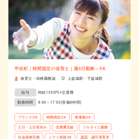
甲佐町｜時間固定の保育士｜週4日勤務～OK
保育士・幼稚園教諭
上益城郡・下益城郡
給与
時給1300円+交通費
勤務時間
8:00～17:00(実働8時間)
ブランクOK
時間固定OK
車通勤OK
土日・土日祝休み
交通費支給
フルタイム勤務
社会保険完備
シフト相談OK
認証・認可保育所