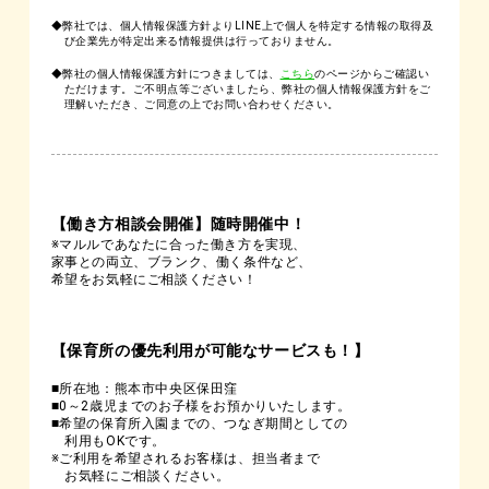
◆弊社では、個人情報保護方針よりLINE上で個人を特定する情報の取得及
び企業先が特定出来る情報提供は行っておりません。
◆弊社の個人情報保護方針につきましては、
こちら
のページからご確認い
ただけます。ご不明点等ございましたら、弊社の個人情報保護方針をご
理解いただき、ご同意の上でお問い合わせください。
【働き方相談会開催】随時開催中！
※マルルであなたに合った働き方を実現、
家事との両立、ブランク、働く条件など、
希望をお気軽にご相談ください！
【保育所の優先利用が可能なサービスも！】
■所在地：熊本市中央区保田窪
■0～2歳児までのお子様をお預かりいたします。
■希望の保育所入園までの、つなぎ期間としての
利用もOKです。
※ご利用を希望されるお客様は、担当者まで
お気軽にご相談ください。