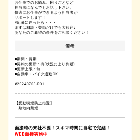
お仕事でのお悩み、困りごとなど
担当者になんでもお話し下さい。
快適にお仕事ができるよう担当者が
サポートします！
※応募に迷ったら・・・
まずは相談・登録だけでも大歓迎♪
あなたのご希望の条件をご相談ください！
備考
■期間：長期
■契約の更新：有(状況により判断)
■更新上限：無
■自動車・バイク通勤OK
#20240703-R01
【受動喫煙防止措置】
敷地内禁煙
面接時の来社不要！スキマ時間に自宅で完結！
WEB面接実施中