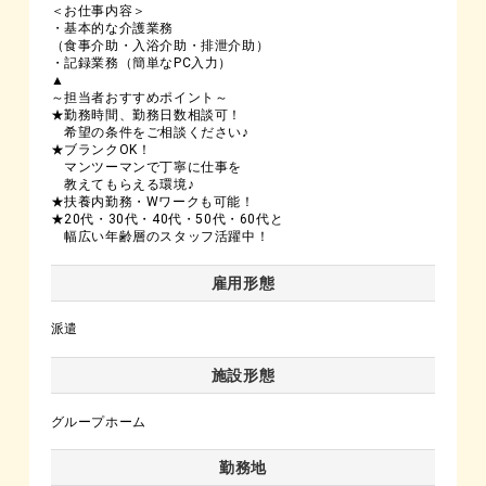
＜お仕事内容＞
・基本的な介護業務
（食事介助・入浴介助・排泄介助）
・記録業務（簡単なPC入力）
▲
～担当者おすすめポイント～
★勤務時間、勤務日数相談可！
希望の条件をご相談ください♪
★ブランクOK！
マンツーマンで丁寧に仕事を
教えてもらえる環境♪
★扶養内勤務・Wワークも可能！
★20代・30代・40代・50代・60代と
幅広い年齢層のスタッフ活躍中！
雇用形態
派遣
施設形態
グループホーム
勤務地