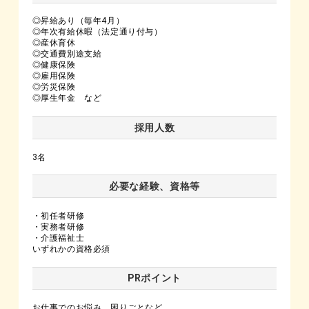
◎昇給あり（毎年4月）
◎年次有給休暇（法定通り付与）
◎産休育休
◎交通費別途支給
◎健康保険
◎雇用保険
◎労災保険
◎厚生年金 など
採用人数
3名
必要な経験、資格等
・初任者研修
・実務者研修
・介護福祉士
いずれかの資格必須
PRポイント
お仕事でのお悩み、困りごとなど