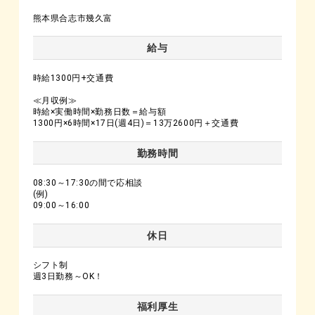
熊本県合志市幾久富
給与
時給1300円+交通費
≪月収例≫
時給×実働時間×勤務日数＝給与額
1300円×6時間×17日(週4日)＝13万2600円＋交通費
勤務時間
08:30～17:30の間で応相談
(例)
09:00～16:00
休日
シフト制
週3日勤務～OK！
福利厚生