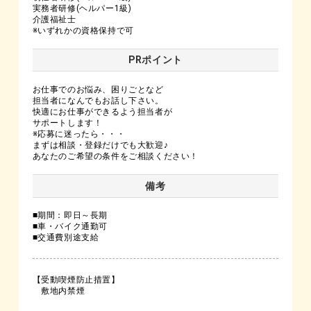
実務者研修(ヘルパー1級)
介護福祉士
※いずれかの資格保持で可
PRポイント
お仕事でのお悩み、困りごとなど
担当者になんでもお話し下さい。
快適にお仕事ができるよう担当者が
サポートします！
※応募に迷ったら・・・
まずは相談・登録だけでも大歓迎♪
あなたのご希望の条件をご相談ください！
備考
■期間：即日～長期
■車・バイク通勤可
■交通費別途支給
【受動喫煙防止措置】
敷地内禁煙