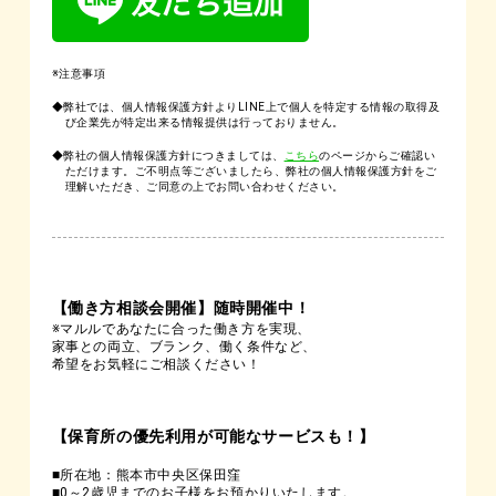
※注意事項
◆弊社では、個人情報保護方針よりLINE上で個人を特定する情報の取得及
び企業先が特定出来る情報提供は行っておりません。
◆弊社の個人情報保護方針につきましては、
こちら
のページからご確認い
ただけます。ご不明点等ございましたら、弊社の個人情報保護方針をご
理解いただき、ご同意の上でお問い合わせください。
【働き方相談会開催】随時開催中！
※マルルであなたに合った働き方を実現、
家事との両立、ブランク、働く条件など、
希望をお気軽にご相談ください！
【保育所の優先利用が可能なサービスも！】
■所在地：熊本市中央区保田窪
■0～2歳児までのお子様をお預かりいたします。