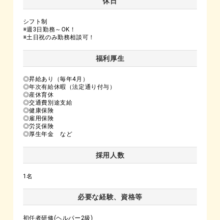
休日
シフト制
※週3日勤務～OK！
※土日祝のみ勤務相談可！
福利厚生
◎昇給あり（毎年4月）
◎年次有給休暇（法定通り付与）
◎産休育休
◎交通費別途支給
◎健康保険
◎雇用保険
◎労災保険
◎厚生年金 など
採用人数
1名
必要な経験、資格等
初任者研修(ヘルパー2級)