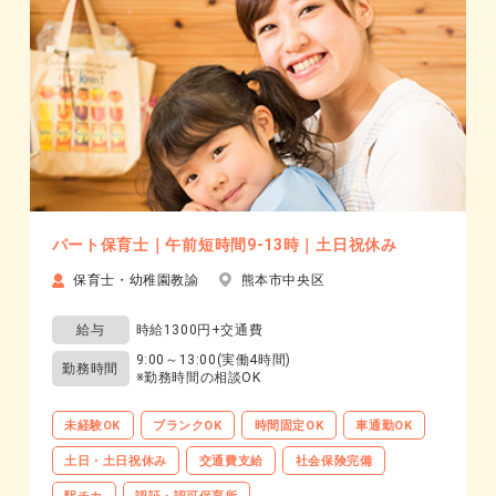
パート保育士｜午前短時間9-13時｜土日祝休み
保育士・幼稚園教諭
熊本市中央区
給与
時給1300円+交通費
9:00～13:00(実働4時間)
勤務時間
※勤務時間の相談OK
未経験OK
ブランクOK
時間固定OK
車通勤OK
土日・土日祝休み
交通費支給
社会保険完備