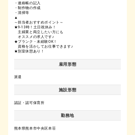
・連絡帳の記入
・制作物の作成
・清掃等
▲
～担当者おすすめポイント～
★9-13時！土日祝休み！
主婦業と両立したい方にも
オススメの求人です♪
★ブランク・未経験OK！
資格を活かしてお仕事できます♪
★別室休憩あり！
雇用形態
派遣
施設形態
認証・認可保育所
勤務地
熊本県熊本市中央区本荘