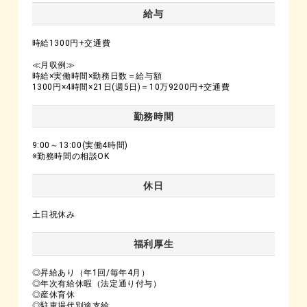
給与
時給1300円+交通費
≪月収例≫
時給×実働時間×勤務日数＝給与額
1300円×4時間×21日(週5日)＝10万9200円+交通費
勤務時間
9:00～13:00(実働4時間)
※勤務時間の相談OK
休日
土日祝休み
福利厚生
◎昇給あり（年1回/毎年4月）
◎年次有給休暇（法定通り付与）
◎産休育休
◎駐車場代別途支給