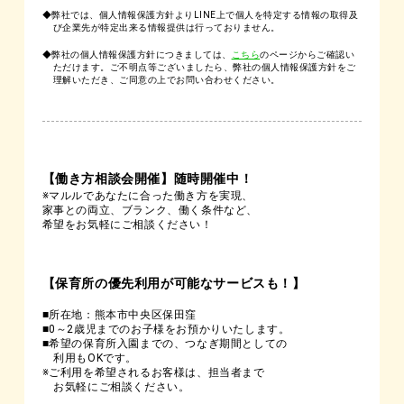
◆弊社では、個人情報保護方針よりLINE上で個人を特定する情報の取得及
び企業先が特定出来る情報提供は行っておりません。
◆弊社の個人情報保護方針につきましては、
こちら
のページからご確認い
ただけます。ご不明点等ございましたら、弊社の個人情報保護方針をご
理解いただき、ご同意の上でお問い合わせください。
【働き方相談会開催】随時開催中！
※マルルであなたに合った働き方を実現、
家事との両立、ブランク、働く条件など、
希望をお気軽にご相談ください！
【保育所の優先利用が可能なサービスも！】
■所在地：熊本市中央区保田窪
■0～2歳児までのお子様をお預かりいたします。
■希望の保育所入園までの、つなぎ期間としての
利用もOKです。
※ご利用を希望されるお客様は、担当者まで
お気軽にご相談ください。