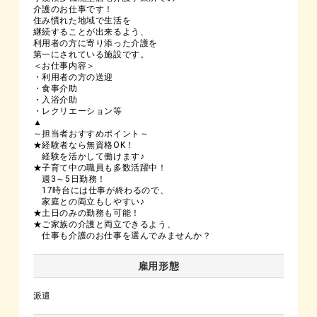
介護のお仕事です！
住み慣れた地域で生活を
継続することが出来るよう、
利用者の方に寄り添った介護を
第一にされている施設です。
＜お仕事内容＞
・利用者の方の送迎
・食事介助
・入浴介助
・レクリエーション等
▲
～担当者おすすめポイント～
★経験者なら無資格OK！
経験を活かして働けます♪
★子育て中の職員も多数活躍中！
週3～5日勤務！
17時台には仕事が終わるので、
家庭との両立もしやすい♪
★土日のみの勤務も可能！
★ご家族の介護と両立できるよう、
仕事も介護のお仕事を選んでみませんか？
雇用形態
派遣