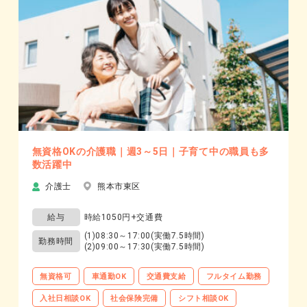
無資格OKの介護職｜週3～5日｜子育て中の職員も多
数活躍中
介護士
熊本市東区
給与
時給1050円+交通費
(1)08:30～17:00(実働7.5時間)
勤務時間
(2)09:00～17:30(実働7.5時間)
無資格可
車通勤OK
交通費支給
フルタイム勤務
入社日相談OK
社会保険完備
シフト相談OK