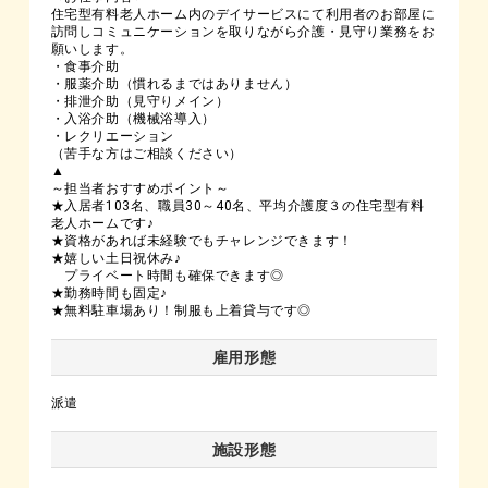
住宅型有料老人ホーム内のデイサービスにて利用者のお部屋に
訪問しコミュニケーションを取りながら介護・見守り業務をお
願いします。
・食事介助
・服薬介助（慣れるまではありません）
・排泄介助（見守りメイン）
・入浴介助（機械浴導入）
・レクリエーション
（苦手な方はご相談ください）
▲
～担当者おすすめポイント～
★入居者103名、職員30～40名、平均介護度３の住宅型有料
老人ホームです♪
★資格があれば未経験でもチャレンジできます！
★嬉しい土日祝休み♪
プライベート時間も確保できます◎
★勤務時間も固定♪
★無料駐車場あり！制服も上着貸与です◎
雇用形態
派遣
施設形態