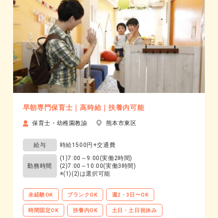
早朝専門保育士｜高時給｜扶養内可能
保育士・幼稚園教諭
熊本市東区
給与
時給1500円+交通費
(1)7:00～9:00(実働2時間)
勤務時間
(2)7:00～10:00(実働3時間)
※(1)(2)は選択可能
未経験OK
ブランクOK
週2・3日〜OK
時間固定OK
扶養内OK
土日・土日祝休み