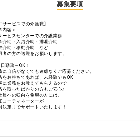
募集要項
イサービスでの介護職】
事内容＞
サービスセンターでの介護業務
事介助・入浴介助・排泄介助
衣介助・移動介助 など
用者の方の送迎をお願いします。
3日勤務～OK！
務に自信がなくても遠慮なくご応募ください。
格をお持ちであれば、未経験でもOK！
に業務をお教えてもらえるので
を取ったばかりの方もご安心♪
社員への転向を希望の方には、
コーディネーターが
決定までサポートいたします！