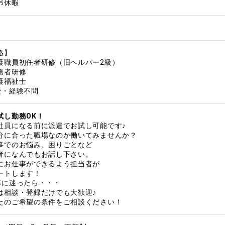
弔休暇
格】
護職員初任者研修（旧ヘルパー2級）
務者研修
護福祉士
歴・経験不問
試し勤務OK！
員になる前に派遣でお試し可能です♪
に合った職場なのか働いてみませんか？
事でのお悩み、困りごとなど
者になんでもお話し下さい。
にお仕事ができるよう担当者が
ートします！
募に迷ったら・・・
は相談・登録だけでも大歓迎♪
たのご希望の条件をご相談ください！