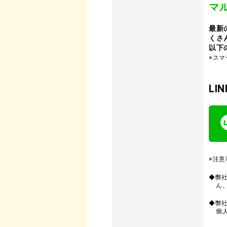
マ
最新
くさ
以下
※ス
L
※注意
◆弊
ん
◆弊
個