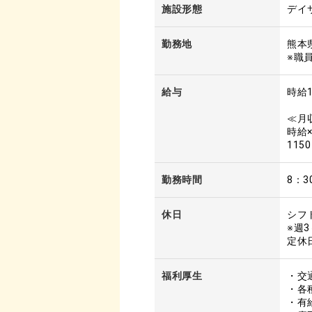
施設形態
デイ
勤務地
熊本
※職
給与
時給1
≪月
時給
115
勤務時間
8：3
休日
シフ
※週
定休
福利厚生
・交
・各
・有