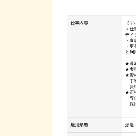
仕事内容
【デ
＜仕
デイ
・食
・更
と利
★週
★実
★資
丁寧
資格
★正
専任
採用
雇用形態
派遣