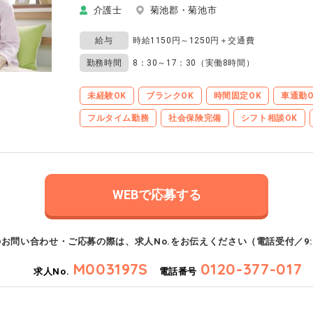
介護士
菊池郡・菊池市
給与
時給1150円～1250円＋交通費
勤務時間
8：30～17：30（実働8時間）
未経験OK
ブランクOK
時間固定OK
車通勤O
フルタイム勤務
社会保険完備
シフト相談OK
WEBで応募する
のお問い合わせ・ご応募の際は、
求人No.をお伝えください
（電話受付／9:0
M003197S
0120-377-017
求人No.
電話番号