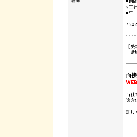
備考
■期
※正
■車
#202
【受
敷地
面接
WE
当社
遠方
詳し