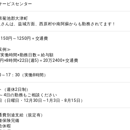
サービスセンター
県菊池郡大津町
員さんは、益城方面、西原村や南阿蘇からも勤務されてます！
150円～1250円＋交通費
収例≫
×実働時間×勤務日数＝給与額
0円×8時間×22日(週5)＝20万2400+交通費
0～17：30（実働8時間）
ト（週休2日制）
3～4日の勤務もご相談ください
日（日曜日・12月30日～1月3日・8月15日）
通費別途支給（規定有）
種保険完備
給休暇