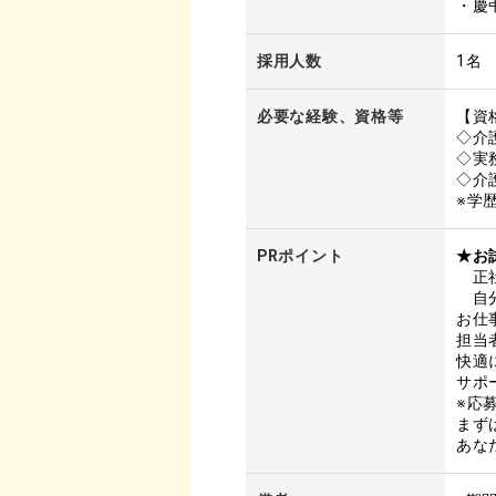
・慶
採用人数
1名
必要な経験、資格等
【資
◇介
◇実
◇介
※学
PRポイント
★お
正社
自分
お仕
担当
快適
サポ
※応
まず
あな