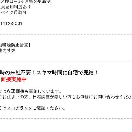
間／即日～3ヶ月毎の更新制
社員登用制度あり
・バイク通勤可
11123-C01
動喫煙防止措置】
内禁煙
時の来社不要！スキマ時間に自宅で完結！
B面接実施中
ではWEB面接も実施しています。
にお住まいの方、日程調整が厳しい方もお気軽にお問い合わせくださ
くは
＜コチラ＞
をご確認ください。