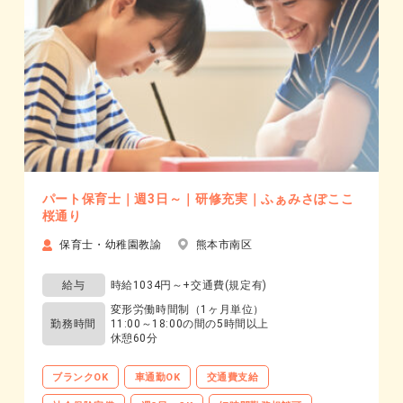
パート保育士｜週3日～｜研修充実｜ふぁみさぽここ
桜通り
保育士・幼稚園教諭
熊本市南区
給与
時給1034円～+交通費(規定有)
変形労働時間制（1ヶ月単位）
勤務時間
11:00～18:00の間の5時間以上
休憩60分
ブランクOK
車通勤OK
交通費支給