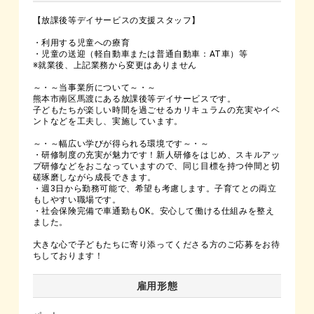
【放課後等デイサービスの支援スタッフ】
・利用する児童への療育
・児童の送迎（軽自動車または普通自動車：AT車）等
※就業後、上記業務から変更はありません
～・～当事業所について～・～
熊本市南区馬渡にある放課後等デイサービスです。
子どもたちが楽しい時間を過ごせるカリキュラムの充実やイベ
ントなどを工夫し、実施しています。
～・～幅広い学びが得られる環境です～・～
・研修制度の充実が魅力です！新人研修をはじめ、スキルアッ
プ研修などをおこなっていますので、同じ目標を持つ仲間と切
磋琢磨しながら成長できます。
・週3日から勤務可能で、希望も考慮します。子育てとの両立
もしやすい職場です。
・社会保険完備で車通勤もOK。安心して働ける仕組みを整え
ました。
大きな心で子どもたちに寄り添ってくださる方のご応募をお待
ちしております！
雇用形態