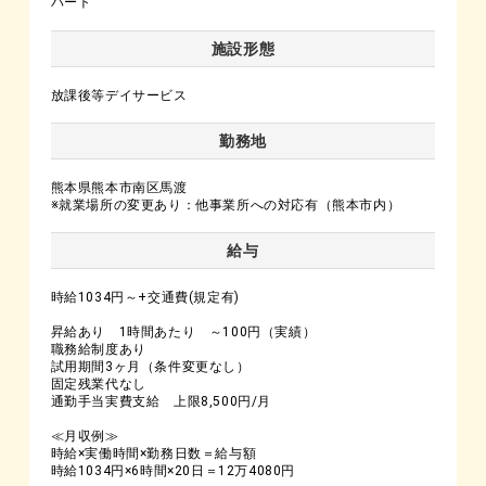
パート
施設形態
放課後等デイサービス
勤務地
熊本県熊本市南区馬渡
※就業場所の変更あり：他事業所への対応有（熊本市内）
給与
時給1034円～+交通費(規定有)
昇給あり 1時間あたり ～100円（実績）
職務給制度あり
試用期間3ヶ月（条件変更なし）
固定残業代なし
通勤手当実費支給 上限8,500円/月
≪月収例≫
時給×実働時間×勤務日数＝給与額
時給1034円×6時間×20日＝12万4080円