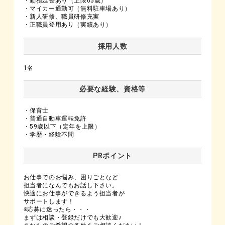
・勤務延長あり（上限65歳）
・マイカー通勤可（無料駐車場あり）
・新人研修、職員研修充実
・正職員登用あり（実績あり）
採用人数
1名
必要な経験、資格等
・保育士
・普通自動車運転免許
・59歳以下（定年を上限）
・学歴・経験不問
PRポイント
お仕事でのお悩み、困りごとなど
担当者になんでもお話し下さい。
快適にお仕事ができるよう担当者が
サポートします！
※応募に迷ったら・・・
まずは相談・登録だけでも大歓迎♪